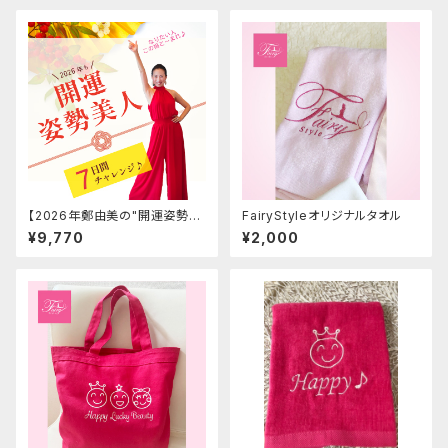
【2026年鄭由美の"開運姿勢美
FairyStyleオリジナルタオル
人♡"7日間チャレンジ✨】
¥9,770
¥2,000