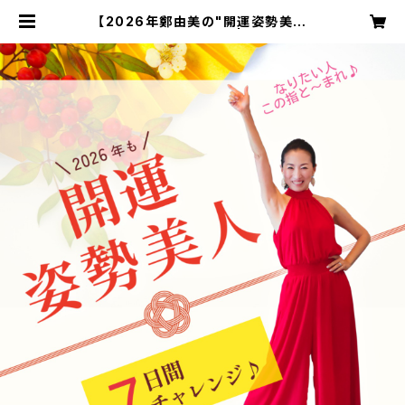
【2026年鄭由美の"開運姿勢美人
♡"7日間チャレンジ✨】 | Yumishik
i BISHISEI