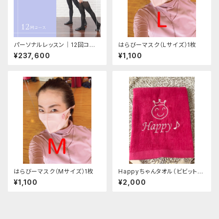
パーソナルレッスン│12回コー
はらびーマスク（Lサイズ）1枚
ス
¥237,600
¥1,100
はらびーマスク（Mサイズ）1枚
Happyちゃんタオル（ビビットな
ピンク）
¥1,100
¥2,000